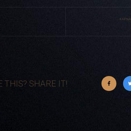
ΚΑΡΝΑ
E THIS? SHARE IT!