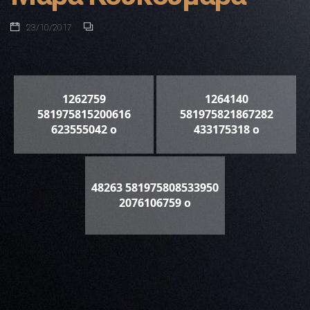
23/10/2017
1262759
1264140
581975815200616
581975821867282
623555042 o
433175318 o
48263 581975808533950
2076106759 o