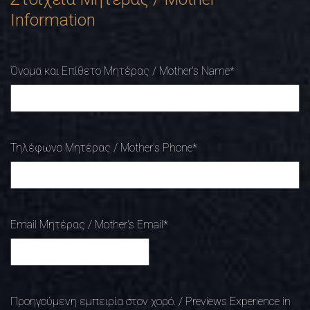
Information
Όνομα και Επίθετο Μητέρας / Mother's Name
*
Τηλέφωνο Μητέρας / Mother's Phone
*
Email Μητέρας / Mother's Email
*
Προηγούμενη εμπειρία στον χορό. / Previews Experience in