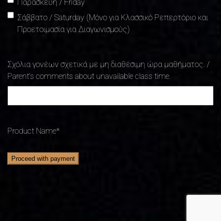
Παρασκευή / Friday
Σάββατο / Saturday (Μόνο για Κλασσικό Ρεπερτόριο και
Προετοιμασία για Διαγωνισμούς)
Σχόλια γονέων σχετικά με μη διαθέσιμη ώρα μαθήματος. /
Parent's comments about unavailable class time.
Product Name
*