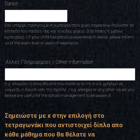
Dance.
Εάν υπάρχει προηγούμενη εμπειρία στον χορό, παρακαλώ δηλώστε το
επίπεδο του παιδιού σας και το είδος χορού. (Εξετάσεις ή χρόνια
εμπειρίας). / If your child has previous experience in dance, please inform
us of the exam level or years of experience.
'Αλλες Πληροφορίες / Other Information
π.χ. αλεργίες ή άλλα θέματα που πιστεύετε ότι έιν αι χρήσιμο να
γνωρίζει η διεύθυνση της σχολής. / e.g. allergies or any other issues you
believe are useful for the school management to be aware of.
Σημειώστε με x στην επιλογή στο
τετραγωνάκι που αντιστοιχεί δίπλα απο
κάθε μάθημα που θα θέλατε να