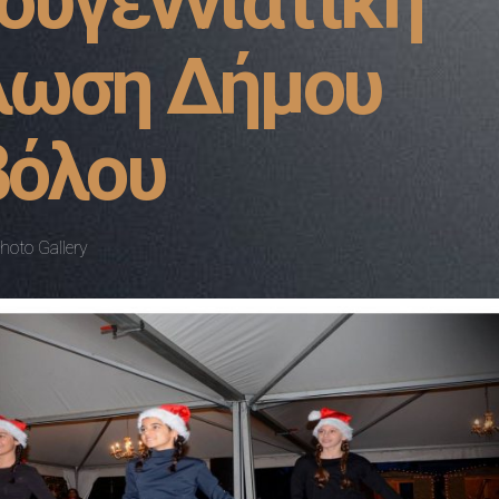
ουγεννιάτικη
λωση Δήμου
όλου
hoto Gallery