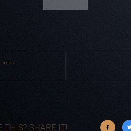
 ΠΡΌΒΕΣ
E THIS? SHARE IT!