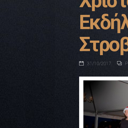
Χριστ
Εκδή
Στροβ
31/10/2017
P