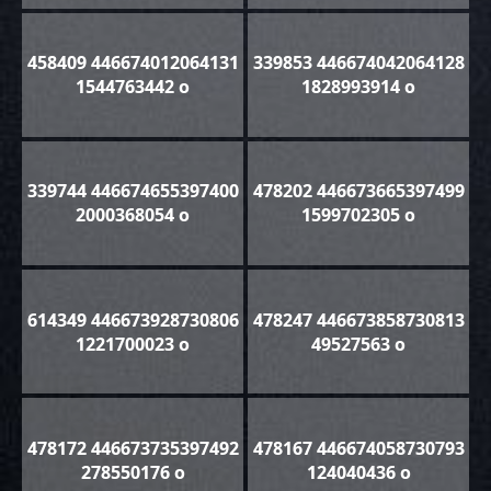
458409 446674012064131
339853 446674042064128
1544763442 o
1828993914 o
339744 446674655397400
478202 446673665397499
2000368054 o
1599702305 o
614349 446673928730806
478247 446673858730813
1221700023 o
49527563 o
478172 446673735397492
478167 446674058730793
278550176 o
124040436 o