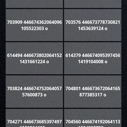
703909 446674362064096
703576 446673778730821
105522303 o
1453639124 o
614494 446673802064152
614379 446674095397456
1431661224 o
1419104008 o
703824 446674752064057
704801 446673672064165
57600873 o
877385317 o
704271 446673685397497
704560 446674192064113