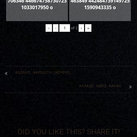
706346 446674758730723
463849 442484739149725
1033017950 o
1590943335 o
«
‹
of
2
›
»
ΑΔΩΝΗΣ ΑΦΡΟΔΊΤΗ (ΚΟΎΡΙΟ)
ΑΛΛΆΖΩ ΧΩΡΊΣ ΚΑΠΝΌ
DID YOU LIKE THIS? SHARE IT!