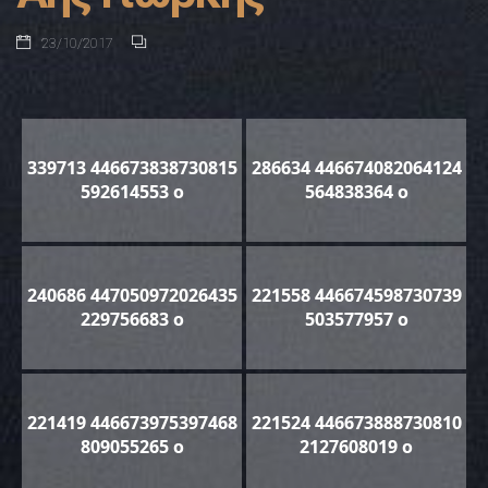
23/10/2017
339713 446673838730815
286634 446674082064124
592614553 o
564838364 o
240686 447050972026435
221558 446674598730739
229756683 o
503577957 o
221419 446673975397468
221524 446673888730810
809055265 o
2127608019 o