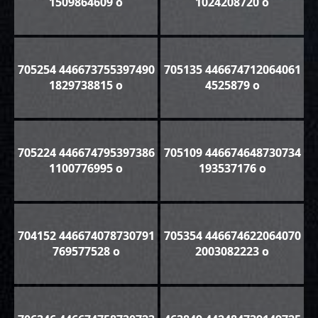
1509864609 o
1024208720 o
705254 446673755397490
705135 446674712064061
1829738815 o
4525879 o
705224 446674795397386
705109 446674648730734
1100776995 o
193537176 o
704152 446674078730791
705354 446674622064070
769577528 o
2003082223 o