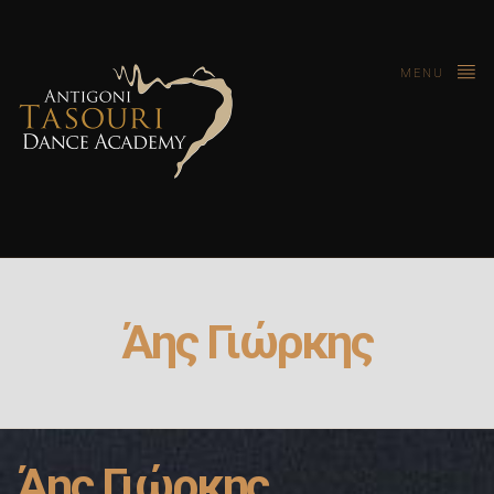
MENU
Άης Γιώρκης
Άης Γιώρκης