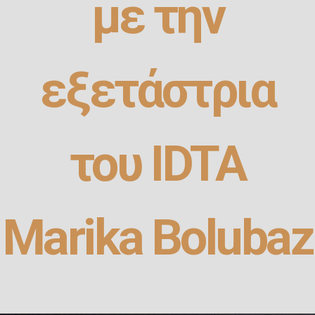
με την
εξετάστρια
του IDTA
Marika Bolubaz