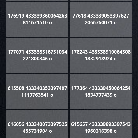
176919 433339360064263
77618 433339053397627
811671510 o
2066760071 o
177071 433338316731034
178243 433338910064308
221800346 o
1832918924 o
615508 433340353397497
177364 433339450064254
1119763541 o
1834797439 o
616056 433340073397525
615657 433339893397543
455731904 o
1960316398 o