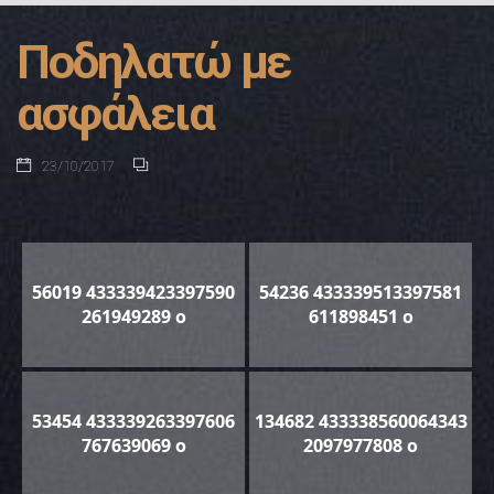
Ποδηλατώ με
ασφάλεια
23/10/2017
56019 433339423397590
54236 433339513397581
261949289 o
611898451 o
53454 433339263397606
134682 433338560064343
767639069 o
2097977808 o