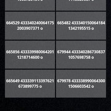
664529 433340240064175
665482 433340150064184
2003907371 o
1342195515 o
665856 433339980064201
679944 433340286730837
1218714600 o
1057698758 o
665649 433339113397621
679978 433338990064300
673899775 o
1506603542 o