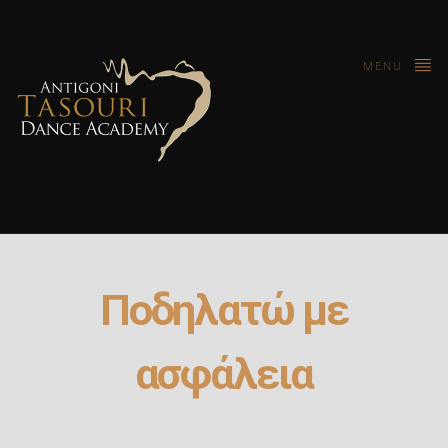
MENU
Ποδηλατώ με
ασφάλεια