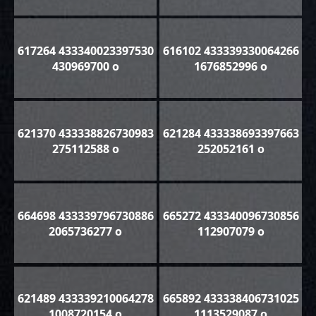
617264 433340023397530
616102 433339330064266
430969700 o
1676852996 o
621370 433338826730983
621284 433338693397663
275112588 o
252052161 o
664698 433339796730886
665272 433340096730856
2065736277 o
112907079 o
621489 433339210064278
665892 433338406731025
1008720154 o
1113529087 o