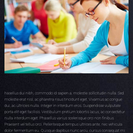
hasellus dui nibh, commodo id sapien a, molestie sollicitudin nulla. Sed
molestie erat nisl, ac pharetra risus tincidunt eget. Vivamus ac congue
dui, ac ultricies nulla.
Integer in interdum eros. Suspendisse vulputate
porta elit eget facilisis. Vestibulum pretium lobortis lacus, ac consectetur
nulla interdum eget. Phasellus varius scelerisque orci non finibus.
Praesent vel tellus orci. Pellentesque tempus ultrices ante, nec vehicula
dolor fermentum eu. Quisque dapibus nunc arcu, cursus consequat mi