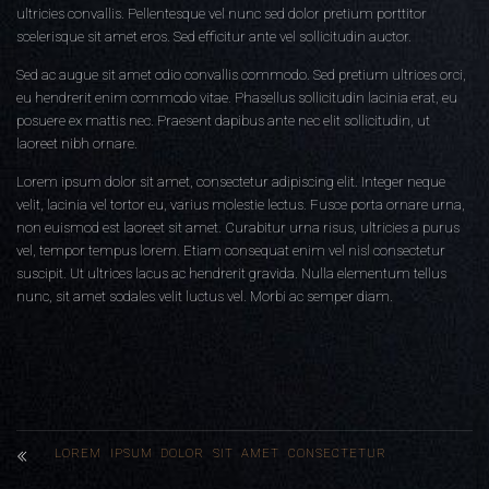
ultricies convallis. Pellentesque vel nunc sed dolor pretium porttitor
scelerisque sit amet eros. Sed efficitur ante vel sollicitudin auctor.
Sed ac augue sit amet odio convallis commodo. Sed pretium ultrices orci,
eu hendrerit enim commodo vitae. Phasellus sollicitudin lacinia erat, eu
posuere ex mattis nec. Praesent dapibus ante nec elit sollicitudin, ut
laoreet nibh ornare.
Lorem ipsum dolor sit amet, consectetur adipiscing elit. Integer neque
velit, lacinia vel tortor eu, varius molestie lectus. Fusce porta ornare urna,
non euismod est laoreet sit amet. Curabitur urna risus, ultricies a purus
vel, tempor tempus lorem. Etiam consequat enim vel nisl consectetur
suscipit. Ut ultrices lacus ac hendrerit gravida. Nulla elementum tellus
nunc, sit amet sodales velit luctus vel. Morbi ac semper diam.
LOREM IPSUM DOLOR SIT AMET CONSECTETUR