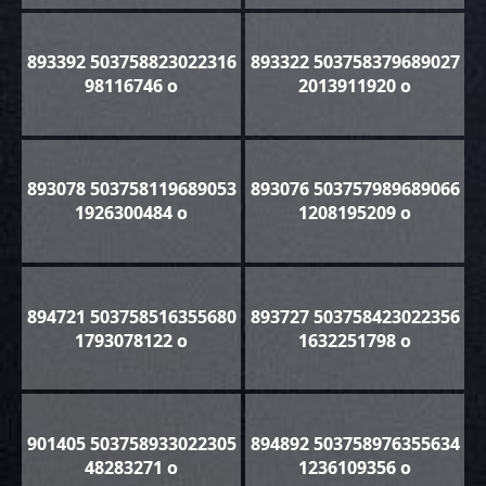
893392 503758823022316
893322 503758379689027
98116746 o
2013911920 o
893078 503758119689053
893076 503757989689066
1926300484 o
1208195209 o
894721 503758516355680
893727 503758423022356
1793078122 o
1632251798 o
901405 503758933022305
894892 503758976355634
48283271 o
1236109356 o