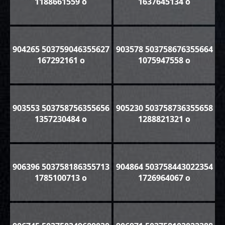
1188661559 o
1637645134 o
904265 503759046355627
903578 503758676355664
167292161 o
1075947558 o
903553 503758756355656
905230 503758736355658
1357230484 o
1288821321 o
906396 503758186355713
904864 503758443022354
1785100713 o
1726964067 o