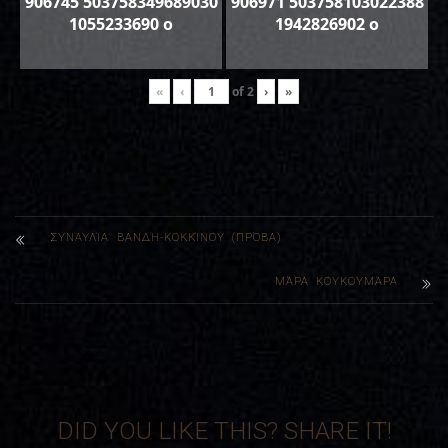
906745 503758349689030
906971 503758103022388
1055233690 o
1942826902 o
«
‹
of
2
›
»
ΣΥΝΑΥΛΊΑ ΒΑΝΔΉ-ΚΟΚΚΊΝΟΥ (ΠΡΌΒΑ)
ΜΆΡΑ ΚΟΥΚΟΥΜΆΡΑ
DID YOU LIKE THIS? SHARE IT!