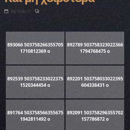
23/10/2017
893066 503758266355705
892789 503758323022366
1710812369 o
1794768475 o
892539 503758233022375
892201 503758033022395
1520344454 o
604338431 o
891764 503758566355675
892091 503758296355702
1942811492 o
157786872 o