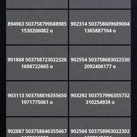
894963 503758799688985
902314 503758609689004
1530206082 o
1365887164 o
901868 503758723022326
902554 503758683022330
1698722665 o
2092406177 o
903113 503758816355650
903292 503757996355732
1971775061 o
310254939 o
902887 503758646355667
902566 503758963022302